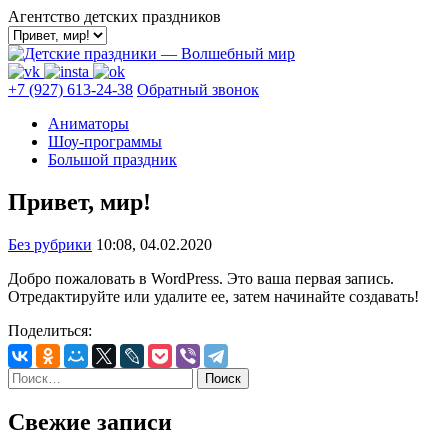
Skip
Агентство детских праздников
to
content
+7 (927) 613-24-38
Обратный звонок
Аниматоры
Шоу-программы
Большой праздник
Привет, мир!
Без рубрики
10:08, 04.02.2020
Добро пожаловать в WordPress. Это ваша первая запись.
Отредактируйте или удалите ее, затем начинайте создавать!
Поделиться:
Найти:
Свежие записи