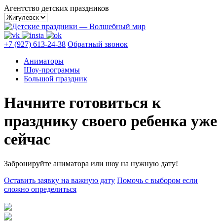
Skip
Агентство детских праздников
to
content
+7 (927) 613-24-38
Обратный звонок
Аниматоры
Шоу-программы
Большой праздник
Начните готовиться к
празднику своего ребенка уже
сейчас
Забронируйте аниматора или шоу на нужную дату!
Оставить заявку
на важную дату
Помочь с выбором
если
сложно определиться